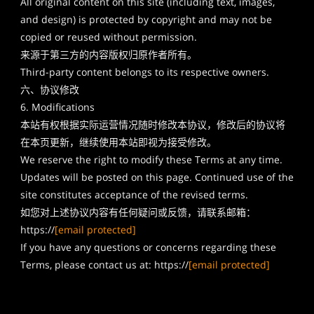
All original content on this site (including text, images,
and design) is protected by copyright and may not be
copied or reused without permission.
来源于第三方的内容版权归原作者所有。
Third-party content belongs to its respective owners.
六、协议修改
6. Modifications
本站有权根据实际运营情况随时修改本协议，修改后的协议将
在本页更新，继续使用本站即视为接受修改。
We reserve the right to modify these Terms at any time.
Updates will be posted on this page. Continued use of the
site constitutes acceptance of the revised terms.
如您对上述协议内容有任何疑问或反馈，请联系邮箱：
https://
[email protected]
If you have any questions or concerns regarding these
Terms, please contact us at: https://
[email protected]