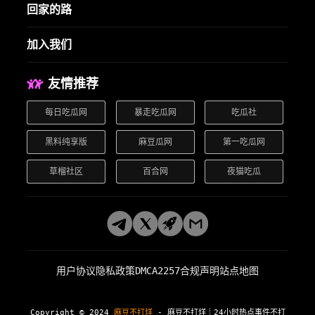
回家的路
加入我们
友情推荐
每日吃瓜网
暴走吃瓜网
吃瓜社
黑料纯享版
麻豆瓜网
第一吃瓜网
草榴社区
百合网
夜猫吃瓜
用户协议
隐私政策
DMCA
2257合规声明
站点地图
Copyright © 2024
麻豆不打烊
- 麻豆不打烊｜24小时热点事件不打