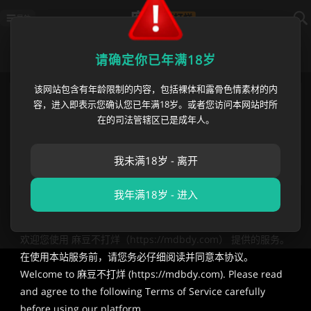
导航
用户协议
请确定你已年满18岁
该网站包含有年龄限制的内容，包括裸体和露骨色情素材的内
麻豆不打烊国内最新地址
https://mdbdy012.com
容，进入即表示您确认您已年满18岁。或者您访问本网站时所
麻豆不打烊海外永久地址
https://mdbdy.com
在的司法管辖区已是成年人。
播放异常? 请刷新或使用
麻豆不打烊app
苹果App白屏 请等待1分钟/切换网络/重新下载
发邮件获取 最新网址 👇长按复制保存👇
我未满18岁 - 离开
[email protected]
我年满18岁 - 进入
Terms of Service –
https://mdbdy.com
欢迎您使用 麻豆不打烊（
https://mdbdy.com）
提供的服务。
在使用本站服务前，请您务必仔细阅读并同意本协议。
Welcome to 麻豆不打烊 (
https://mdbdy.com)
. Please read
and agree to the following Terms of Service carefully
before using our platform.