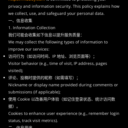
privacy and information security. This policy explains how
we collect, use, and safeguard your personal data.
一、信息收集
1. Information Collection
我们可能会收集如下信息以提升服务质量：
We may collect the following types of information to
improve our services:
访问行为（如访问时间、IP 地址、浏览页面等）；
Visitor behavior (e.g., time of visit, IP address, pages
visited);
评论、投稿时提供的昵称（如需填写）；
Nickname or display name provided during comments or
submissions (if applicable);
使用 Cookie 以改善用户体验（如记住登录状态、统计访问数
据）。
Cookies to enhance user experience (e.g., remember login
status, track visit metrics).
二、信息用途