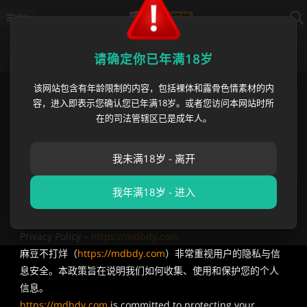
导航
隐私策略
请确定你已年满18岁
该网站包含有年龄限制的内容，包括裸体和露骨色情素材的内
麻豆不打烊国内最新地址
https://mdbdy012.com
容，进入即表示您确认您已年满18岁。或者您访问本网站时所
麻豆不打烊海外永久地址
https://mdbdy.com
在的司法管辖区已是成年人。
播放异常? 请刷新或使用
麻豆不打烊app
苹果App白屏 请等待1分钟/切换网络/重新下载
发邮件获取 最新网址 👇长按复制保存👇
我未满18岁 - 离开
[email protected]
我年满18岁 - 进入
隐私政策（Privacy Policy）
Privacy Policy –
https://mdbdy.com
麻豆不打烊（
https://mdbdy.com
）非常重视用户的隐私与信
息安全。本政策旨在说明我们如何收集、使用和保护您的个人
信息。
https://mdbdy.com
is committed to protecting your