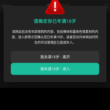
导航
首页
›
必吃大瓜
›
北电网红邵晴当小三成
请确定你已年满18岁
该网站包含有年龄限制的内容，包括裸体和露骨色情素材的内
北电网红邵晴当小三成功上位 张
容，进入即表示您确认您已年满18岁。或者您访问本网站时所
嘉倪八年婚姻换出轨 狗仔曝光丈
在的司法管辖区已是成年人。
夫酒店过夜
我未满18岁 - 离开
麻豆黑料网
•
2026 年 07 月 06 日
必吃大瓜
,
成人吃瓜
我年满18岁 - 进入