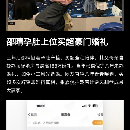
邵晴孕肚上位买超豪门婚礼
三年后邵晴挺着孕肚产检，买超全程陪伴，其父母亲自
操办顶配婚房与最高188万婚礼。当年张嘉倪等八年未办
婚礼，如今小三风光备婚。网友直呼八年青春喂狗，买
超多次辟谣却难挡真相，张嘉倪拍戏带娃逆风翻盘成最
大赢家。