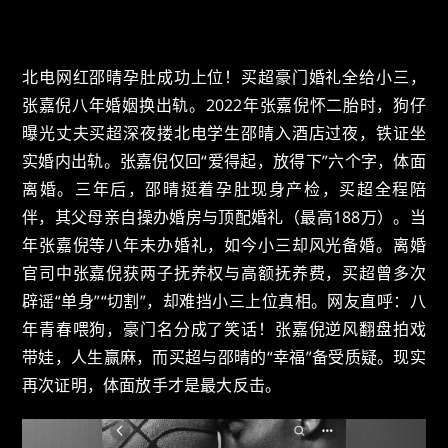
北电网红邵晴孕肚成功上位！买超豪门婚礼全给小三，
张嘉倪八年婚姻换出轨。2022年张嘉倪怀二胎时，狗仔
曝光丈夫买超深夜搂北电学生邵晴入酒店过夜，铁证坐
实婚内出轨。张嘉倪仅回“爱得起，放得下”六个字，体面
离婚。三年后，邵晴挺着孕肚现身产检，买超全程陪
伴，其父母亲自操办婚房与顶配婚礼（最高188万）。当
年张嘉倪等八年未办婚礼，如今小三却风光备婚。离婚
官司中张嘉倪获两子抚养权与高额抚养费，买超曾多次
辟谣“单身”“切割”，却难挡小三上位真相。网友直呼：八
年青春喂狗，豪门名分成了笑话！张嘉倪逆风翻盘拍戏
带娃，人生赢麻，而买超与邵晴的“幸福”备受质疑。现实
再次证明，体面放手才是最大反击。