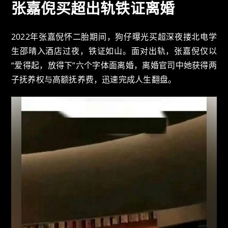
张嘉倪买超出轨铁证离婚
2022年张嘉倪怀二胎期间，狗仔曝光买超深夜搂北电学
生邵晴入酒店过夜，铁证如山。面对出轨，张嘉倪仅以
“爱得起，放得下”六个字体面离婚，离婚官司中她获得两
子抚养权与高额抚养费，迅速完成人生翻盘。